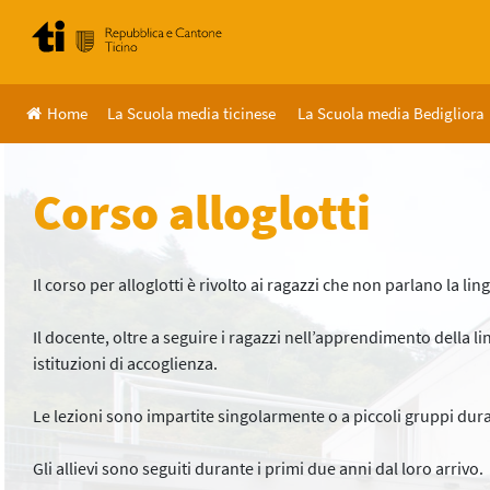
Skip
to
content
Home
La Scuola media ticinese
La Scuola media Bedigliora
Corso alloglotti
Il corso per alloglotti è rivolto ai ragazzi che non parlano la lin
Il docente, oltre a seguire i ragazzi nell’apprendimento della lin
istituzioni di accoglienza.
Le lezioni sono impartite singolarmente o a piccoli gruppi dura
Gli allievi sono seguiti durante i primi due anni dal loro arrivo.