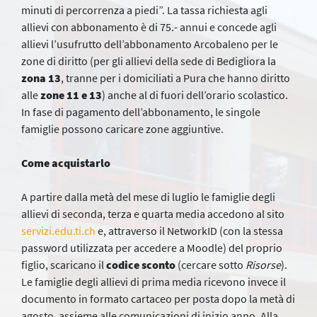
minuti di percorrenza a piedi”. La tassa richiesta agli
allievi con abbonamento è di 75.- annui e concede agli
allievi l’usufrutto dell’abbonamento Arcobaleno per le
zone di diritto (per gli allievi della sede di Bedigliora la
zona 13
, tranne per i domiciliati a Pura che hanno diritto
alle
zone 11 e 13
) anche al di fuori dell’orario scolastico.
In fase di pagamento dell’abbonamento, le singole
famiglie possono caricare zone aggiuntive.
Come acquistarlo
A partire dalla metà del mese di luglio le famiglie degli
allievi di seconda, terza e quarta media accedono al sito
servizi.edu.ti.ch
e, attraverso il NetworkID (con la stessa
password utilizzata per accedere a Moodle) del proprio
figlio, scaricano il
codice sconto
(cercare sotto
Risorse
).
Le famiglie degli allievi di prima media ricevono invece il
documento in formato cartaceo per posta dopo la metà di
agosto, assieme alle comunicazioni di inizio anno. Alla