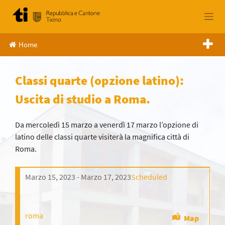
Skip
to
content
Home
Classi quarte (opzione latino):
Uscita di studio a Roma.
Da mercoledì 15 marzo a venerdì 17 marzo l’opzione di
latino delle classi quarte visiterà la magnifica città di
Roma.
Marzo 15, 2023
Marzo 17, 2023
Scheduled
roma
Map